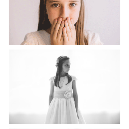
precios y faqs
cuéntame